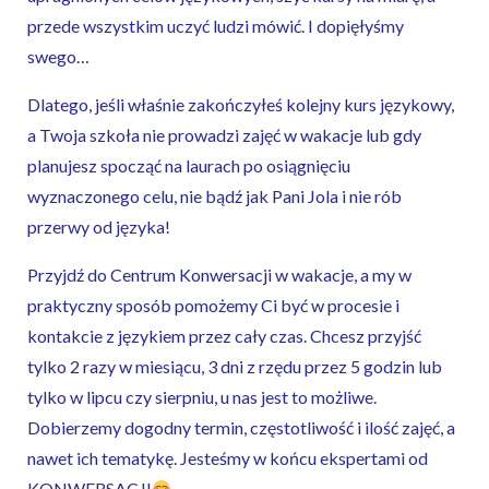
przede wszystkim uczyć ludzi mówić. I dopięłyśmy
swego…
Dlatego, jeśli właśnie zakończyłeś kolejny kurs językowy,
a Twoja szkoła nie prowadzi zajęć w wakacje lub gdy
planujesz spocząć na laurach po osiągnięciu
wyznaczonego celu, nie bądź jak Pani Jola i nie rób
przerwy od języka!
Przyjdź do Centrum Konwersacji w wakacje, a my w
praktyczny sposób pomożemy Ci być w procesie i
kontakcie z językiem przez cały czas. Chcesz przyjść
tylko 2 razy w miesiącu, 3 dni z rzędu przez 5 godzin lub
tylko w lipcu czy sierpniu, u nas jest to możliwe.
Dobierzemy dogodny termin, częstotliwość i ilość zajęć, a
nawet ich tematykę. Jesteśmy w końcu ekspertami od
KONWERSACJI